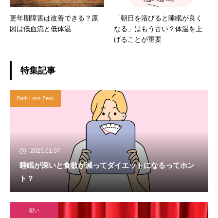
更年期障害は改善できる？原
「朝日を浴びると睡眠が良く
因は低血流と低体温
なる」はもう古い？体温を上
げることが重要
特集記事
Bath Loss Zero
2025.01.07
睡眠が深いと食欲が減ってダイエットになるってホン
ト？
想い