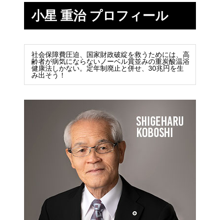
小星 重治 プロフィール
社会保障費圧迫、国家財政破綻を救うためには、高
齢者が病気にならないノーベル賞並みの重炭酸温浴
健康法しかない。定年制廃止と併せ、30兆円を生
み出そう！