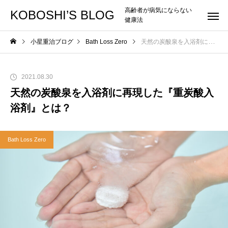
高齢者が病気にならない
KOBOSHI’S BLOG
健康法
小星重治ブログ
Bath Loss Zero
天然の炭酸泉を入浴剤に再現した『重炭酸入浴剤』とは？
2021.08.30
天然の炭酸泉を入浴剤に再現した『重炭酸入
浴剤』とは？
Bath Loss Zero