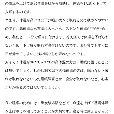
の血流を上げて深部体温を肌から放熱し、体温を1℃近く下げて
入眠するのです。
つまり、体温が高ければ下げ幅が大きく取れるので眠つきやすい
のです、高体温なら布団に入ったら、ストンと体温が下がり始
め、私だと1、2分で眠りに付けます。冷え症では体温を下げられ
ないため、下げ幅が取れず寝付けないのです。また寝てもすぐに
目が覚めてしまい、浅い眠りしか取れないのです。
おそらく体温が36.5℃～37℃の高体温の方は、睡眠に困ったこと
は無いでしょう。しかし36℃以下の低体温の方は、眠れない・疲
れが取れないといった睡眠障害とか、疲労が取れないなど、心当
たりがあるのではないでしょうか。
良い睡眠のためには、重炭酸温浴などで、血流を上げて基礎体温
を上げ冷えを治しておくことが大切です。寝る時に冷えるからと