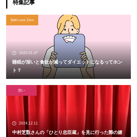
特集記事
Bath Loss Zero
2025.01.07
睡眠が深いと食欲が減ってダイエットになるってホン
ト？
想い
2024.12.11
中村芝翫さんの「ひとり忠臣蔵」を見に行った際の嬉