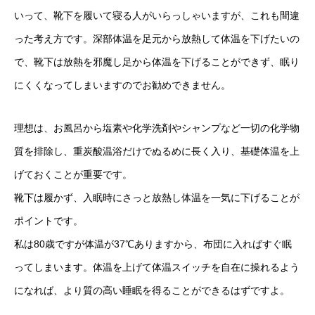
いって、靴下を履いて寝る人がいらっしゃいますが、これも間違
った考え方です。深部体温を足元から放熱して体温を下げたいの
で、靴下は放熱を邪魔し足から体温を下げることができず、眠り
にくくなってしまいますのでお勧めできません。
理想は、お風呂から塩素や化学洗剤やシャンプなど一切の化学物
質を排除し、重炭酸温浴だけでぬるめに長く入り、基礎体温を上
げておくことが重要です。
靴下は履かず、入眠時にさっと放熱し体温を一気に下げることが
ポイントです。
私は80歳ですが体温が37℃ありますから、布団に入ればすぐ眠
ってしまいます。体温を上げて体温スイッチを自在に操れるよう
になれば、より質の高い睡眠を得ることができるはずですよ。