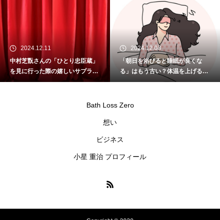
2024.12.11
2024.12.08
中村芝翫さんの「ひとり忠臣蔵」
「朝日を浴びると睡眠が良くな
を見に行った際の嬉しいサプライ
る」はもう古い？体温を上げるこ
ズ
とが重要
Bath Loss Zero
想い
ビジネス
小星 重治 プロフィール