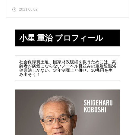
2021.08.02
小星 重治 プロフィール
社会保障費圧迫、国家財政破綻を救うためには、高
齢者が病気にならないノーベル賞並みの重炭酸温浴
健康法しかない。定年制廃止と併せ、30兆円を生
み出そう！