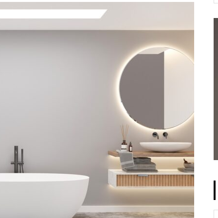
なのは「血流」である
太郎」
増税なしで生み出せる
化学ストレスによる冷えがもた
更年期障害の対策には『脱・化
らす弊害。日本と韓国の共通点
起業をめざす方に
学物質』で自律神経を整えよう
とは？
【中性化】なぜ20代の40％がデ
自律神経のバランスを保つこと
ートを1回も経験したことがな
が健康へのカギ
いのか