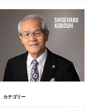
成功者の要件
やかに暮らすために、やさしく
べて進んでいるのはなぜか？
洗う。
新陳代謝を良くするためにリラ
半永久的に残る化学物質？米国
ックスできる入浴法で血流を上
で制限されるPFAS(ピーファス)
げよう
赤ちゃんやお母さんを守りた
「冷えは万病の元」産前産後の
い。経皮毒について考えてみま
ケアに子宮を温めよう
せんか？
カテゴリー