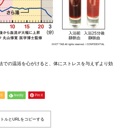
法での温浴を心がけると、体にストレスを与えずより効
SS
feedly
Pin it
トルとURLをコピーする