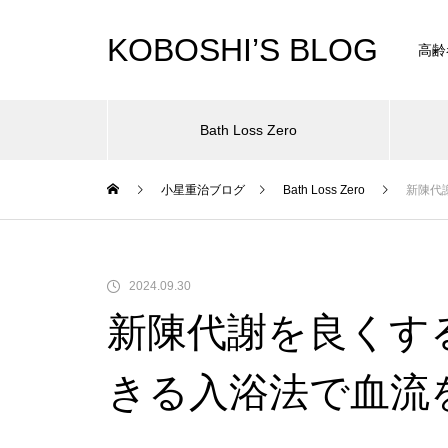
KOBOSHI’S BLOG
高齢
Bath Loss Zero
小星重治ブログ
Bath Loss Zero
新陳代
クチコミランキングサイト「モ
中村芝翫さんの「ひとり忠臣
睡眠が深いと食欲が減ってダイ
2024.09.30
ノシル」様にて取り上げていた
蔵」を見に行った際の嬉しいサ
エットになるってホント？
新陳代謝を良くす
だきました！
プライズ
きる入浴法で血流
冷え症になったらどこで治せば
思い描く幸せな老後のために今