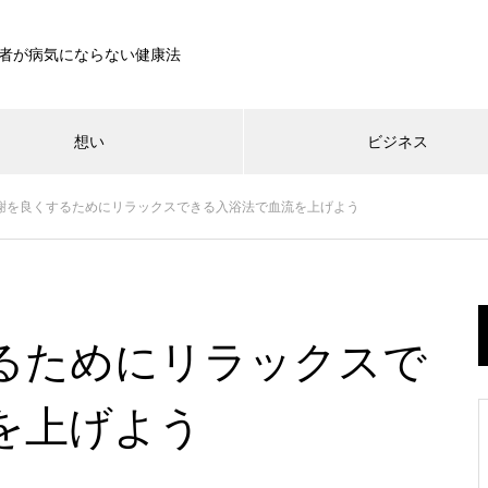
者が病気にならない健康法
想い
ビジネス
謝を良くするためにリラックスできる入浴法で血流を上げよう
Bath Loss Zero
ビジネス
想い
「朝日を浴びると睡眠が良くな
日本の水道水の残留塩素は大丈
る」はもう古い？体温を上げる
発明おじさんのルーツ
夫？1957年から変わらない塩素
るためにリラックスで
ことが重要
消毒の下限値
を上げよう
デトックスするために一番重要
相手を立てれば蔵が建つ「福富
防衛費も大学まで学費無償化も