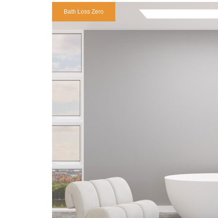
良い？病院の専門科目に無い理
顧客優先の商品開発
できること。そもそも健康って
Bath Loss Zero
由
どういう状態？
【女性と赤ちゃんを守る】入浴
1億総ストレス社会の本当の原
成功には執念が必要
剤メーカーがフェムテックトー
因は化学ストレスという説
キョーへ出展する真意
経皮毒はあります。清潔好きな
人の体は方丈記？川の水のよう
日本人だからこそ引き起こる冷
に毎日変わり続ける私たちの体
え症