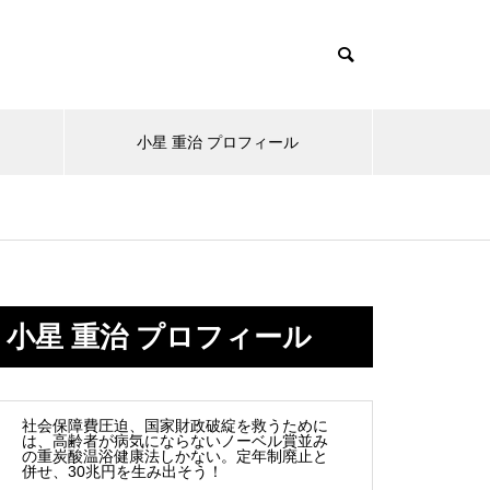
小星 重治 プロフィール
なぜ病気は増える一方なのか。
冷え症を改善する第一歩。まず
互換性はお客様のため
医聖からの警告「人は自然から
小星 重治 プロフィール
は入浴習慣を見直そう
遠ざかれば病気に近づく」
社会保障費圧迫、国家財政破綻を救うために
は、高齢者が病気にならないノーベル賞並み
の重炭酸温浴健康法しかない。定年制廃止と
【フェムケア入浴剤】女性が健
併せ、30兆円を生み出そう！
日本と韓国の少子化が世界と比