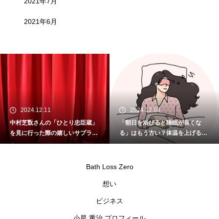
2021年7月
2021年6月
2024.12.11
2024.12.08
中村芝翫さんの「ひとり忠臣蔵」
「朝日を浴びると睡眠が良くな
を見に行った際の嬉しいサプライ
る」はもう古い？体温を上げるこ
ズ
とが重要
Bath Loss Zero
想い
ビジネス
小星 重治 プロフィール