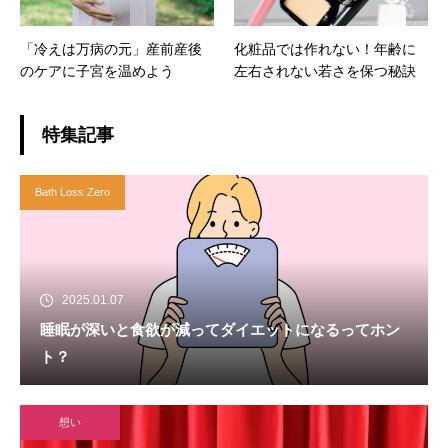
「冷えは万病の元」産前産後
化粧品では作れない！年齢に
のケアに子宮を温めよう
左右されない若さを保つ秘訣
特集記事
Bath Loss Zero
2025.01.07
睡眠が深いと食欲が減ってダイエットになるってホン
ト？
想い