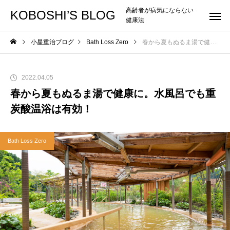
高齢者が病気にならない
KOBOSHI’S BLOG
健康法
小星重治ブログ
Bath Loss Zero
春から夏もぬるま湯で健康に。水風呂でも重炭酸温浴は有効！
2022.04.05
春から夏もぬるま湯で健康に。水風呂でも重
炭酸温浴は有効！
Bath Loss Zero