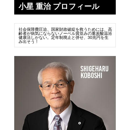
小星 重治 プロフィール
社会保障費圧迫、国家財政破綻を救うためには、高
齢者が病気にならないノーベル賞並みの重炭酸温浴
健康法しかない。定年制廃止と併せ、30兆円を生
み出そう！