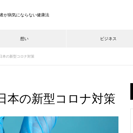
者が病気にならない健康法
想い
ビジネス
日本の新型コロナ対策
Bath Loss Zero
ビジネス
想い
「朝日を浴びると睡眠が良くな
日本の水道水の残留塩素は大丈
る」はもう古い？体温を上げる
発明おじさんのルーツ
夫？1957年から変わらない塩素
日本の新型コロナ対策
ことが重要
消毒の下限値
デトックスするために一番重要
相手を立てれば蔵が建つ「福富
防衛費も大学まで学費無償化も