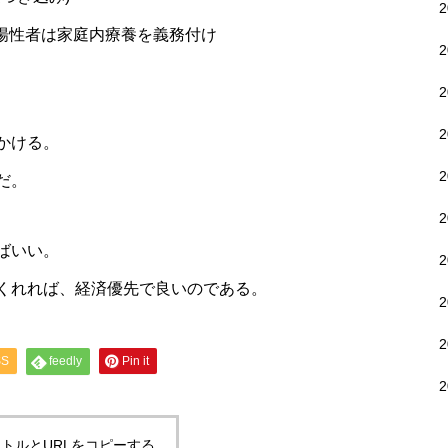
の陽性者は家庭内療養を義務付け
かける。
だ。
ばいい。
くれれば、経済優先で良いのである。
SS
feedly
Pin it
トルとURLをコピーする