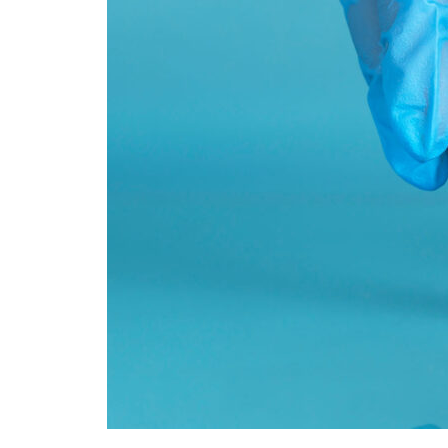
良い？病院の専門科目に無い理
顧客優先の商品開発
できること。そもそも健康って
由
どういう状態？
【女性と赤ちゃんを守る】入浴
1億総ストレス社会の本当の原
成功には執念が必要
剤メーカーがフェムテックトー
因は化学ストレスという説
キョーへ出展する真意
経皮毒はあります。清潔好きな
人の体は方丈記？川の水のよう
日本人だからこそ引き起こる冷
に毎日変わり続ける私たちの体
え症