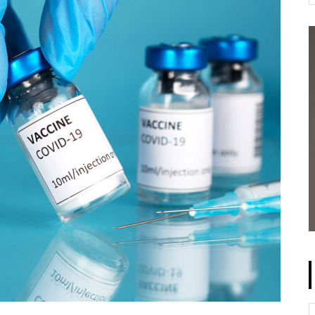
なのは「血流」である
太郎」
増税なしで生み出せる
化学ストレスによる冷えがもた
更年期障害の対策には『脱・化
らす弊害。日本と韓国の共通点
起業をめざす方に
学物質』で自律神経を整えよう
とは？
【中性化】なぜ20代の40％がデ
自律神経のバランスを保つこと
ートを1回も経験したことがな
が健康へのカギ
いのか