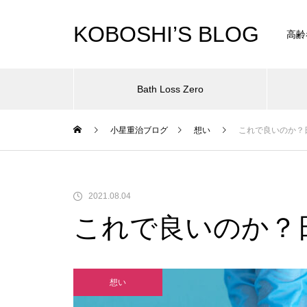
KOBOSHI’S BLOG
高齢
Bath Loss Zero
小星重治ブログ
想い
これで良いのか？
クチコミランキングサイト「モ
中村芝翫さんの「ひとり忠臣
睡眠が深いと食欲が減ってダイ
2021.08.04
ノシル」様にて取り上げていた
蔵」を見に行った際の嬉しいサ
エットになるってホント？
これで良いのか？
だきました！
プライズ
想い
冷え症になったらどこで治せば
思い描く幸せな老後のために今