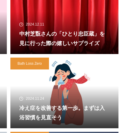
2024.12.11
中村芝翫さんの「ひとり忠臣蔵」を
見に行った際の嬉しいサプライズ
Bath Loss Zero
2024.11.24
冷え症を改善する第一歩。まずは入
浴習慣を見直そう