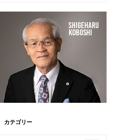
成功者の要件
やかに暮らすために、やさしく
べて進んでいるのはなぜか？
洗う。
新陳代謝を良くするためにリラ
半永久的に残る化学物質？米国
ックスできる入浴法で血流を上
で制限されるPFAS(ピーファス)
げよう
赤ちゃんやお母さんを守りた
「冷えは万病の元」産前産後の
い。経皮毒について考えてみま
ケアに子宮を温めよう
せんか？
カテゴリー