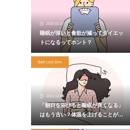
2025.01.07
睡眠が深いと食欲が減ってダイエッ
トになるってホント？
Bath Loss Zero
2024.12.08
「朝日を浴びると睡眠が良くなる」
はもう古い？体温を上げることが重
要