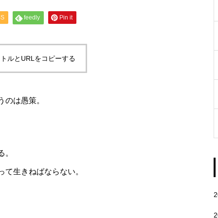
SS
feedly
Pin it
トルとURLをコピーする
うのは愚策。
る。
って生きねばならない。