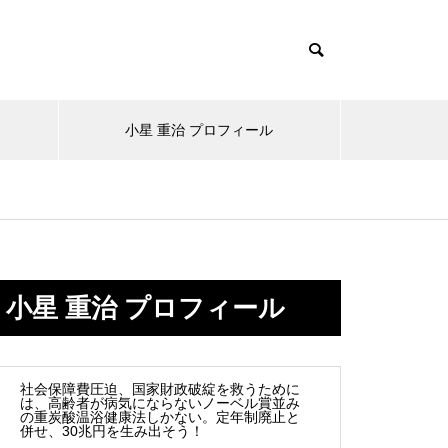
小星 重治 プロフィール
なぜ病気は増える一方なのか。
冷え症を改善する第一歩。まず
互換性はお客様のため
医聖からの警告「人は自然から
小星 重治 プロフィール
は入浴習慣を見直そう
遠ざかれば病気に近づく」
社会保障費圧迫、国家財政破綻を救うために
は、高齢者が病気にならないノーベル賞並み
の重炭酸温浴健康法しかない。定年制廃止と
【フェムケア入浴剤】女性が健
併せ、30兆円を生み出そう！
日本と韓国の少子化が世界と比