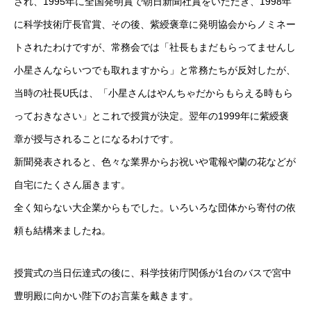
され、1995年に全国発明賞で朝日新聞社賞をいただき、1998年
に科学技術庁長官賞、その後、紫綬褒章に発明協会からノミネー
トされたわけですが、常務会では「社長もまだもらってませんし
小星さんならいつでも取れますから」と常務たちが反対したが、
当時の社長U氏は、「小星さんはやんちゃだからもらえる時もら
っておきなさい」とこれで授賞が決定。翌年の1999年に紫綬褒
章が授与されることになるわけです。
新聞発表されると、色々な業界からお祝いや電報や蘭の花などが
自宅にたくさん届きます。
全く知らない大企業からもでした。いろいろな団体から寄付の依
頼も結構来ましたね。
授賞式の当日伝達式の後に、科学技術庁関係が1台のバスで宮中
豊明殿に向かい陛下のお言葉を戴きます。