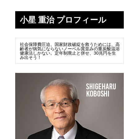
小星 重治 プロフィール
社会保障費圧迫、国家財政破綻を救うためには、高
齢者が病気にならないノーベル賞並みの重炭酸温浴
健康法しかない。定年制廃止と併せ、30兆円を生
み出そう！