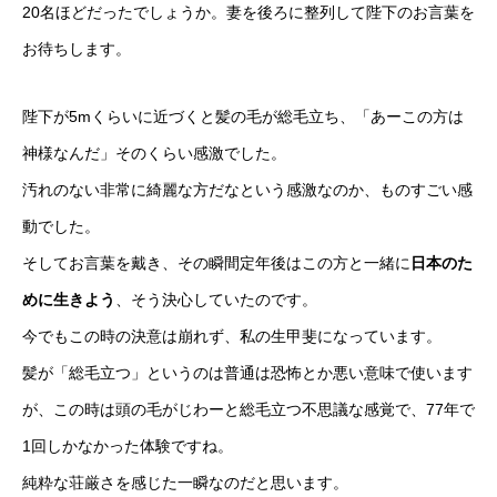
20名ほどだったでしょうか。妻を後ろに整列して陛下のお言葉を
お待ちします。
陛下が5mくらいに近づくと髪の毛が総毛立ち、「あーこの方は
神様なんだ」そのくらい感激でした。
汚れのない非常に綺麗な方だなという感激なのか、ものすごい感
動でした。
そしてお言葉を戴き、その瞬間定年後はこの方と一緒に
日本のた
めに生きよう
、そう決心していたのです。
今でもこの時の決意は崩れず、私の生甲斐になっています。
髪が「総毛立つ」というのは普通は恐怖とか悪い意味で使います
が、この時は頭の毛がじわーと総毛立つ不思議な感覚で、77年で
1回しかなかった体験ですね。
純粋な荘厳さを感じた一瞬なのだと思います。