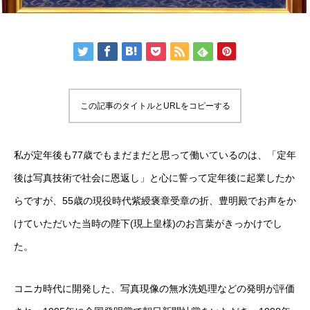
この記事のタイトルとURLをコピーする
私が定年後も77歳でもまだまだと思って働いているのは、「定年
後は写真技術で社会に恩返し」と心に誓って定年後に起業したか
らですが、55歳の現役時代紫綬褒章受章の折、豊明殿でお声をか
けていただいた当時の陛下(現上皇様)のお言葉がきっかけでし
た。
コニカ時代に開発した、写真現像の無水洗処理などの発明が評価