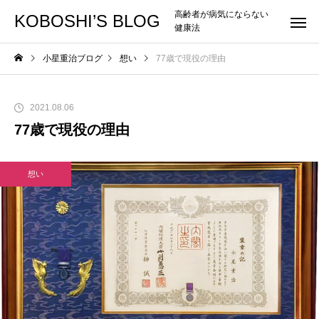
高齢者が病気にならない
KOBOSHI’S BLOG
健康法
小星重治ブログ
想い
77歳で現役の理由
2021.08.06
77歳で現役の理由
想い