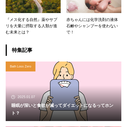
『メス化する自然』薬やサプ
赤ちゃんには化学洗剤の液体
リを大量に摂取する人類が進
石鹸やシャンプーを使わない
む未来とは？
で！
特集記事
Bath Loss Zero
2025.01.07
睡眠が深いと食欲が減ってダイエットになるってホン
ト？