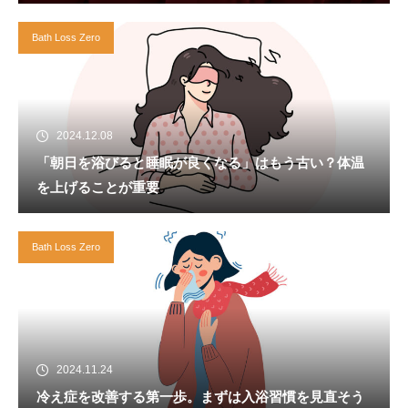
Bath Loss Zero
2024.12.08
「朝日を浴びると睡眠が良くなる」はもう古い？体温
を上げることが重要
Bath Loss Zero
2024.11.24
冷え症を改善する第一歩。まずは入浴習慣を見直そう