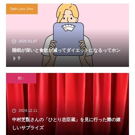
Bath Loss Zero
2025.01.07
睡眠が深いと食欲が減ってダイエットになるってホン
ト？
想い
2024.12.11
中村芝翫さんの「ひとり忠臣蔵」を見に行った際の嬉
しいサプライズ