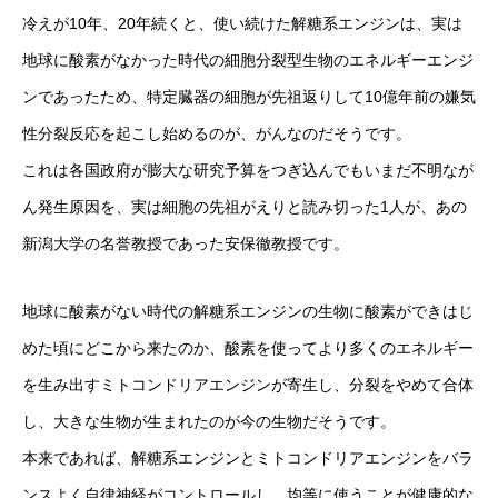
冷えが10年、20年続くと、使い続けた解糖系エンジンは、実は
地球に酸素がなかった時代の細胞分裂型生物のエネルギーエンジ
ンであったため、特定臓器の細胞が先祖返りして10億年前の嫌気
性分裂反応を起こし始めるのが、がんなのだそうです。
これは各国政府が膨大な研究予算をつぎ込んでもいまだ不明なが
ん発生原因を、実は細胞の先祖がえりと読み切った1人が、あの
新潟大学の名誉教授であった安保徹教授です。
地球に酸素がない時代の解糖系エンジンの生物に酸素ができはじ
めた頃にどこから来たのか、酸素を使ってより多くのエネルギー
を生み出すミトコンドリアエンジンが寄生し、分裂をやめて合体
し、大きな生物が生まれたのが今の生物だそうです。
本来であれば、解糖系エンジンとミトコンドリアエンジンをバラ
ンスよく自律神経がコントロールし、均等に使うことが健康的な