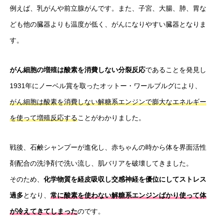
例えば、乳がんや前立腺がんです。また、子宮、大腸、肺、胃な
ども他の臓器よりも温度が低く、がんになりやすい臓器となりま
す。
がん細胞の増殖は酸素を消費しない分裂反応
であることを発見し
1931年にノーベル賞を取ったオットー・ワールブルグにより、
がん細胞は酸素を消費しない解糖系エンジンで膨大なエネルギー
を使って増殖反応する
ことがわかりました。
戦後、石鹸シャンプーが進化し、赤ちゃんの時から体を界面活性
剤配合の洗浄剤で洗い流し、肌バリアを破壊してきました。
そのため、
化学物質を経皮吸収し交感神経を優位にしてストレス
過多
となり、
常に酸素を使わない解糖系エンジンばかり使って体
が冷えてきてしまった
のです。