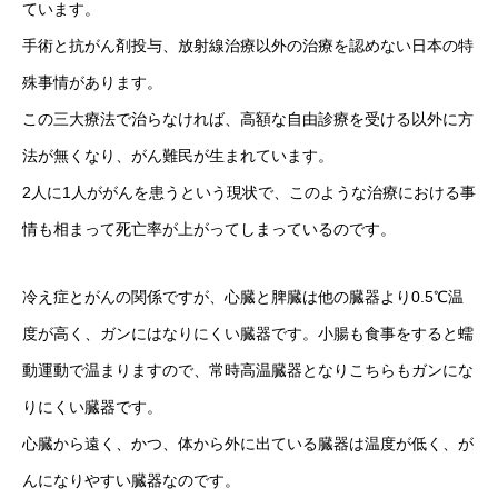
ています。
手術と抗がん剤投与、放射線治療以外の治療を認めない日本の特
殊事情があります。
この三大療法で治らなければ、高額な自由診療を受ける以外に方
法が無くなり、がん難民が生まれています。
2人に1人ががんを患うという現状で、このような治療における事
情も相まって死亡率が上がってしまっているのです。
冷え症とがんの関係ですが、心臓と脾臓は他の臓器より0.5℃温
度が高く、ガンにはなりにくい臓器です。小腸も食事をすると蠕
動運動で温まりますので、常時高温臓器となりこちらもガンにな
りにくい臓器です。
心臓から遠く、かつ、体から外に出ている臓器は温度が低く、が
んになりやすい臓器なのです。