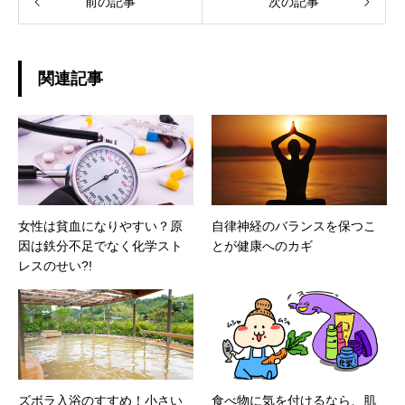
前の記事
次の記事
関連記事
女性は貧血になりやすい？原
自律神経のバランスを保つこ
因は鉄分不足でなく化学スト
とが健康へのカギ
レスのせい?!
ズボラ入浴のすすめ！小さい
食べ物に気を付けるなら、肌