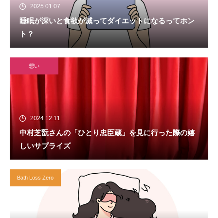
2025.01.07
睡眠が深いと食欲が減ってダイエットになるってホン
ト？
想い
2024.12.11
中村芝翫さんの「ひとり忠臣蔵」を見に行った際の嬉
しいサプライズ
Bath Loss Zero