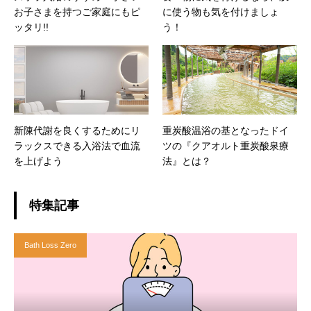
お子さまを持つご家庭にもピ
に使う物も気を付けましょ
ッタリ!!
う！
新陳代謝を良くするためにリ
重炭酸温浴の基となったドイ
ラックスできる入浴法で血流
ツの『クアオルト重炭酸泉療
を上げよう
法』とは？
特集記事
Bath Loss Zero