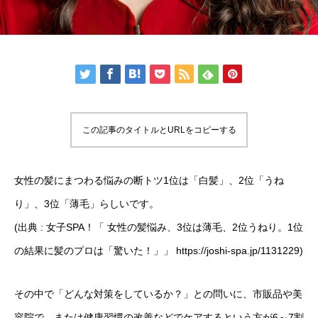
この記事のタイトルとURLをコピーする
女性の髪にまつわる悩みの断トツ1位は「白髪」、2位「うね
り」、3位「薄毛」らしいです。
(出典 : 女子SPA！「 女性の髪悩み、3位は薄毛、2位うねり。1位
の結果に髪のプロは「驚いた！」」 https://joshi-spa.jp/1131229)
その中で「どんな対策をしているか？」との問いに、市販品や美
容院で、または健康習慣の改善などでケアするという方が6～7割