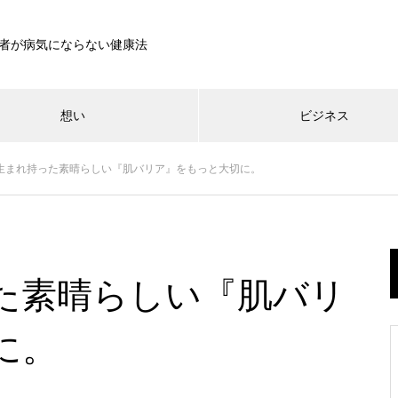
者が病気にならない健康法
想い
ビジネス
生まれ持った素晴らしい『肌バリア』をもっと大切に。
Bath Loss Zero
ビジネス
想い
「朝日を浴びると睡眠が良くな
日本の水道水の残留塩素は大丈
る」はもう古い？体温を上げる
発明おじさんのルーツ
夫？1957年から変わらない塩素
た素晴らしい『肌バリ
ことが重要
消毒の下限値
に。
デトックスするために一番重要
相手を立てれば蔵が建つ「福富
防衛費も大学まで学費無償化も