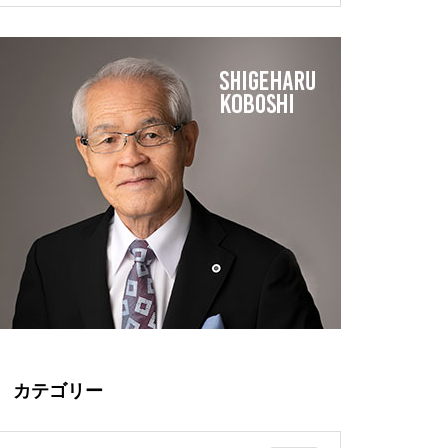
成功者の要件
やかに暮らすために、やさしく
べて進んでいるのはなぜか？
洗う。
新陳代謝を良くするためにリラ
半永久的に残る化学物質？米国
ックスできる入浴法で血流を上
で制限されるPFAS(ピーファス)
げよう
赤ちゃんやお母さんを守りた
「冷えは万病の元」産前産後の
い。経皮毒について考えてみま
ケアに子宮を温めよう
せんか？
カテゴリー