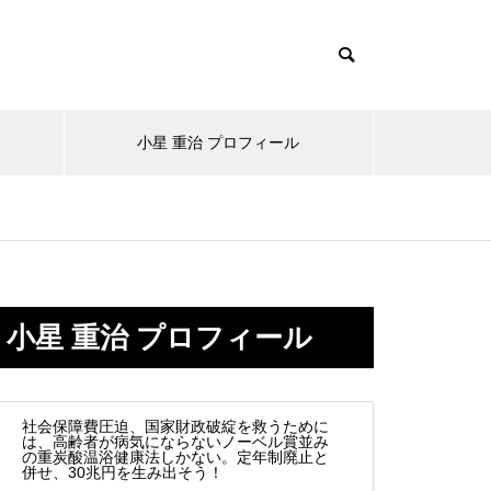
小星 重治 プロフィール
なぜ病気は増える一方なのか。
冷え症を改善する第一歩。まず
互換性はお客様のため
医聖からの警告「人は自然から
小星 重治 プロフィール
は入浴習慣を見直そう
遠ざかれば病気に近づく」
社会保障費圧迫、国家財政破綻を救うために
は、高齢者が病気にならないノーベル賞並み
の重炭酸温浴健康法しかない。定年制廃止と
【フェムケア入浴剤】女性が健
併せ、30兆円を生み出そう！
日本と韓国の少子化が世界と比