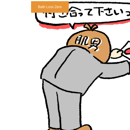
良い？病院の専門科目に無い理
顧客優先の商品開発
できること。そもそも健康って
Bath Loss Zero
由
どういう状態？
【女性と赤ちゃんを守る】入浴
1億総ストレス社会の本当の原
成功には執念が必要
剤メーカーがフェムテックトー
因は化学ストレスという説
キョーへ出展する真意
経皮毒はあります。清潔好きな
人の体は方丈記？川の水のよう
日本人だからこそ引き起こる冷
に毎日変わり続ける私たちの体
え症