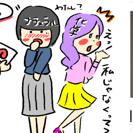
なのは「血流」である
太郎」
増税なしで生み出せる
化学ストレスによる冷えがもた
更年期障害の対策には『脱・化
らす弊害。日本と韓国の共通点
起業をめざす方に
学物質』で自律神経を整えよう
とは？
【中性化】なぜ20代の40％がデ
自律神経のバランスを保つこと
ートを1回も経験したことがな
が健康へのカギ
いのか