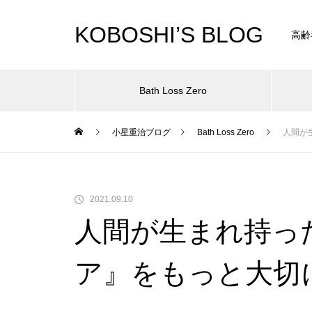
KOBOSHI’S BLOG
高齢
Bath Loss Zero
小星重治ブログ
Bath Loss Zero
人間が
クチコミランキングサイト「モ
中村芝翫さんの「ひとり忠臣
睡眠が深いと食欲が減ってダイ
2021.09.10
ノシル」様にて取り上げていた
蔵」を見に行った際の嬉しいサ
エットになるってホント？
人間が生まれ持っ
だきました！
プライズ
ア』をもっと大切
冷え症になったらどこで治せば
思い描く幸せな老後のために今