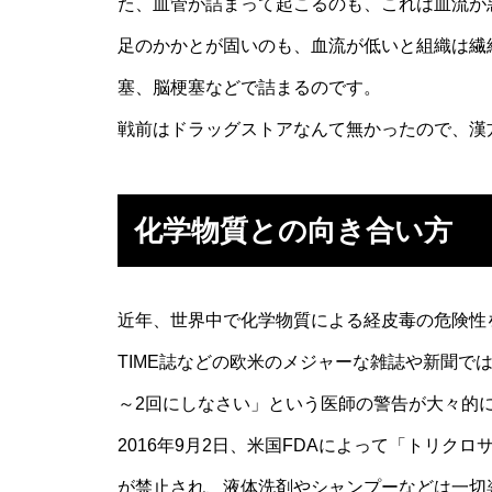
た、血管が詰まって起こるのも、これは血流が
足のかかとが固いのも、血流が低いと組織は繊
塞、脳梗塞などで詰まるのです。
戦前はドラッグストアなんて無かったので、漢
化学物質との向き合い方
近年、世界中で化学物質による経皮毒の危険性
TIME誌などの欧米のメジャーな雑誌や新聞で
～2回にしなさい」という医師の警告が大々的
2016年9月2日、米国FDAによって「トリク
が禁止され、液体洗剤やシャンプーなどは一切